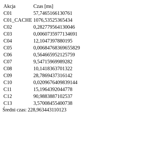
Akcja
Czas [ms]
C01
57,7465166130761
C01_CACHE
1076,53525365434
C02
0,282779564130046
C03
0,0060735977134691
C04
12,1047397880195
C05
0,00684768369655829
C06
0,564665952125759
C07
9,54715969989282
C08
10,1418363701322
C09
28,7869437316142
C10
0,0209676409839144
C11
15,1964392044778
C12
90,9883887102537
C13
3,57008455400738
Średni czas: 228,963443110123